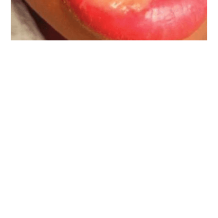
Back To Blogs
KEEPING NATIONAL
CITY SMILING
Visit NexGen Dentistry
Today!